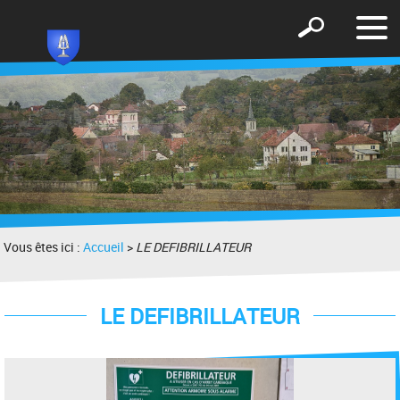
Affic
Afficher
le
le
men
formulaire
de
recherche
Vous êtes ici :
Accueil
>
LE DEFIBRILLATEUR
LE DEFIBRILLATEUR