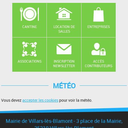
CANTINE
LOCATION DE
ENTREPRISES
SALLES
ASSOCIATIONS
INSCRIPTION
ACCÈS
NEWSLETTER
CONTRIBUTEURS
MÉTÉO
Vous devez
accepter les cookies
pour voir la météo.
Mairie de Villars-lès-Blamont - 3 place de la Mairie,
25310 Villars-lès-Blamont