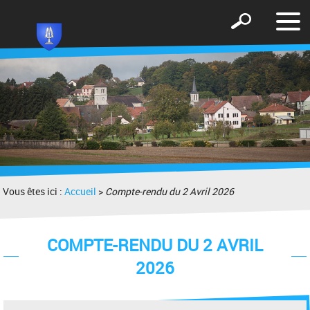
Affic
Afficher
le
le
men
formulaire
de
recherche
Vous êtes ici :
Accueil
>
Compte-rendu du 2 Avril 2026
COMPTE-RENDU DU 2 AVRIL
2026