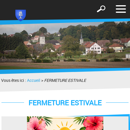
Affic
Afficher
le
le
men
formulaire
de
recherche
Vous êtes ici :
Accueil
>
FERMETURE ESTIVALE
FERMETURE ESTIVALE